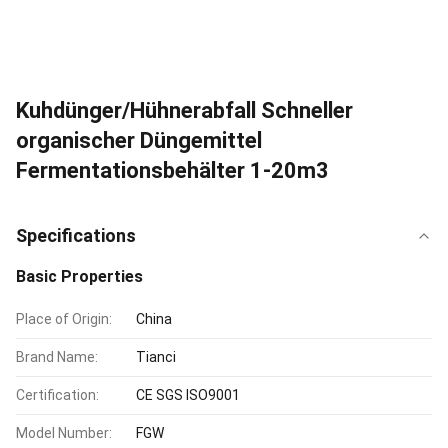
Kuhdünger/Hühnerabfall Schneller
organischer Düngemittel
Fermentationsbehälter 1-20m3
Specifications
Basic Properties
Place of Origin:
China
Brand Name:
Tianci
Certification:
CE SGS ISO9001
Model Number:
FGW