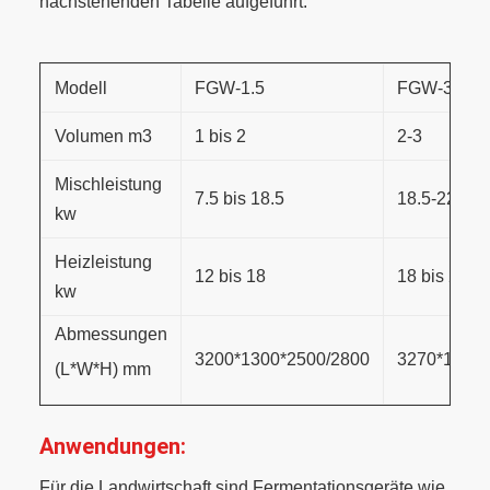
nachstehenden Tabelle aufgeführt:
Modell
FGW-1.5
FGW-3
Volumen m3
1 bis 2
2-3
Mischleistung
7.5 bis 18.5
18.5-22
kw
Heizleistung
12 bis 18
18 bis 24
kw
Abmessungen
3200*1300*2500/2800
3270*1400*
(L*W*H) mm
Anwendungen:
Für die Landwirtschaft sind Fermentationsgeräte wie