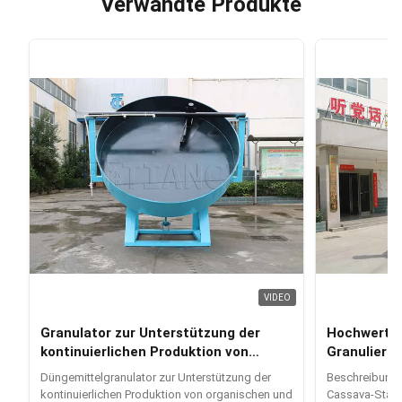
Verwandte Produkte
VIDEO
Granulator zur Unterstützung der
Hochwertig
kontinuierlichen Produktion von
Granulierm
organischen und
Scheibengra
Düngemittelgranulator zur Unterstützung der
Beschreibung d
Mischdüngergranulaten
Katzenstre
kontinuierlichen Produktion von organischen und
Cassava-Stärk