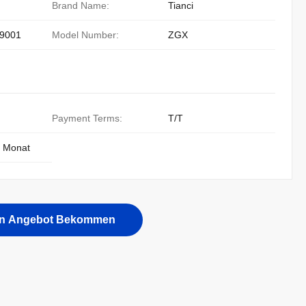
Brand Name:
Tianci
9001
Model Number:
ZGX
Payment Terms:
T/T
o Monat
in Angebot Bekommen