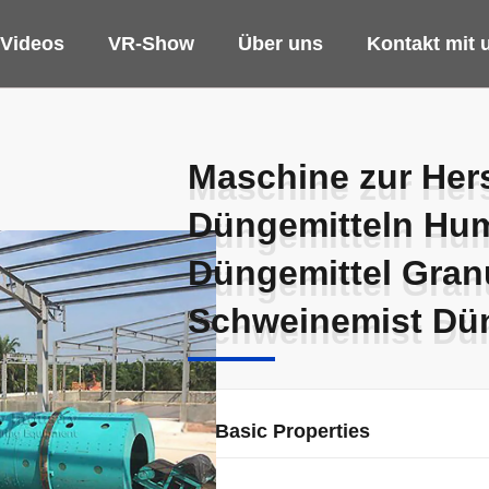
Videos
VR-Show
Über uns
Kontakt mit 
Maschine zur Her
Maschine zur Her
Düngemitteln Hum
Düngemitteln Hum
Düngemittel Gran
Düngemittel Gran
Schweinemist Dün
Schweinemist Dün
Basic Properties