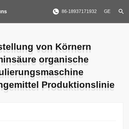
uns
86-18937171932
GE
stellung von Körnern
stellung von Körnern
insäure organische
insäure organische
ulierungsmaschine
ulierungsmaschine
gemittel Produktionslinie
gemittel Produktionslinie