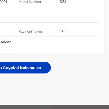
9001
Model Number:
DZJ
Payment Terms:
T/T
o Monat
in Angebot Bekommen