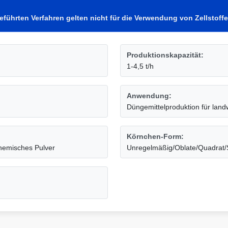
eführten Verfahren gelten nicht für die Verwendung von Zellstoffe
Produktionskapazität:
1-4,5 t/h
Anwendung:
Düngemittelproduktion für landw
Körnchen-Form:
chemisches Pulver
Unregelmäßig/Oblate/Quadrat/S