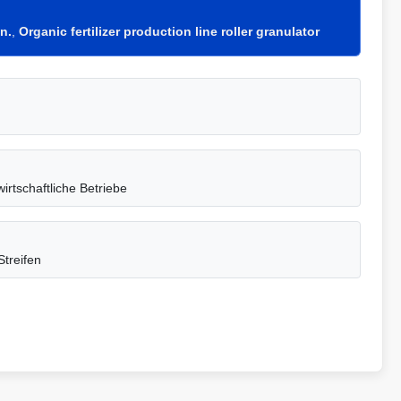
n.
,
Organic fertilizer production line roller granulator
irtschaftliche Betriebe
treifen